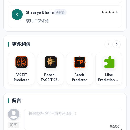
Shaurya Bhalla
4年前
S
该用户仅评分
更多相似
FACEIT
Recon -
Faceit
Lilac
Predictor
FACEIT CS2
Predictor
Prediction by
Predictor
MaDonna
留言
游客
0/500