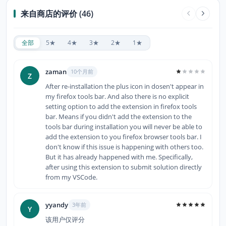
来自商店的评价 (46)
全部
5★
4★
3★
2★
1★
zaman
10个月前
Z
After re-installation the plus icon in dosen't appear in
my firefox tools bar. And also there is no explicit
setting option to add the extension in firefox tools
bar. Means if you didn't add the extension to the
tools bar during installation you will never be able to
add the extension to you firefox browser tools bar. I
don't know if this issue is happening with others too.
But it has already happened with me. Specifically,
after using this extension to submit solution directly
from my VSCode.
yyandy
3年前
Y
该用户仅评分