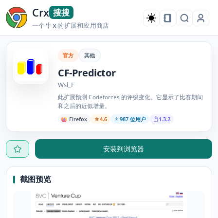
Crx
搜搜
一个牛
的扩展和应用商店
X
官方
其他
CF-Predictor
Wsl_F
此扩展预测 Codeforces 的评级变化。它显示了比赛期间
和之后的近似增量。
Firefox
4.6
987 位用户
1.3.2
安装到浏览器
截图预览