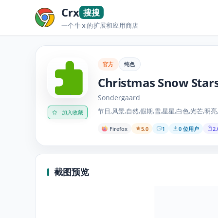
Crx
搜搜
一个牛
的扩展和应用商店
X
官方
纯色
Christmas Snow Star
Sondergaard
节日,风景,自然,假期,雪,星星,白色,光芒,明亮
加入收藏
Firefox
5.0
1
0 位用户
2.
截图预览