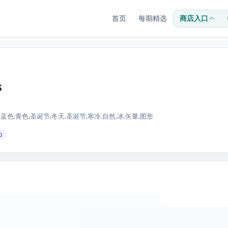
首页
每期精选
商店入口
s
,蓝色,青色,圣诞节,冬天,圣诞节,寒冷,自然,冰,矢量,图形
0