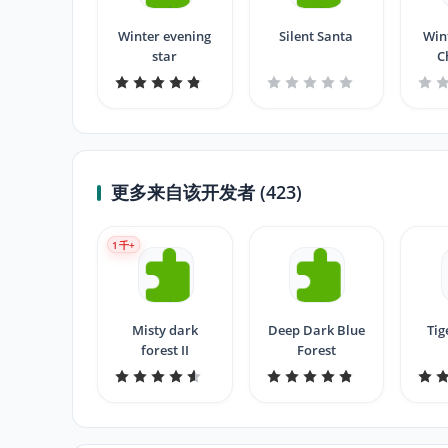
Winter evening
Silent Santa
Win
star
C
更多来自该开发者 (423)
1
千+
Misty dark
Deep Dark Blue
Tig
forest II
Forest