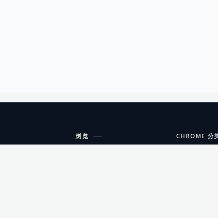
浏览
CHROME 分
每期精选
工具
搜索扩展
沟通
更新日志
开发者工具
友情链接
家居