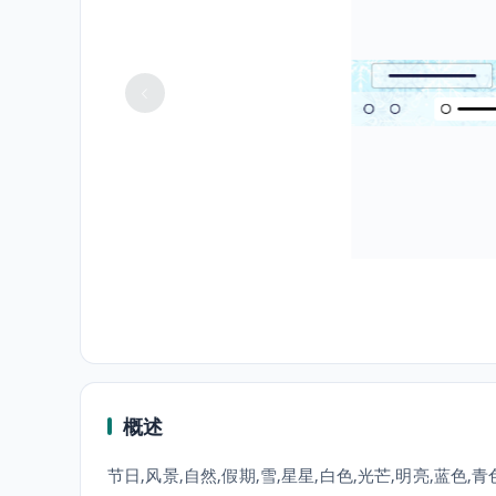
概述
节日,风景,自然,假期,雪,星星,白色,光芒,明亮,蓝色,青