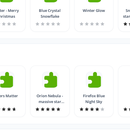
ter - Merry
Blue Crystal
Winter Glow
Sn
hristmas
Snowflake
sta
ers Matter
Orion Nebula -
Firefox Blue
massive star
Night Sky
formation