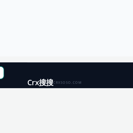
Crx搜搜
CRXSOSO.COM
聚合 Chrome、Edge、Firefox 与 Microsoft 商店资源，
便于搜索、跳转和下载。
Chrome
Edge
扩展商店
扩展商店
Firefox
Microsoft
扩展商店
应用商店