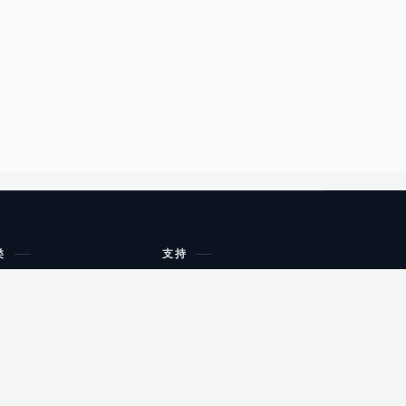
类
支持
工作流程与规划
油小猴
教育
网站地图
购物
健康