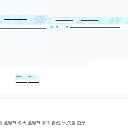
色,圣诞节,冬天,圣诞节,寒冷,自然,冰,矢量,图形