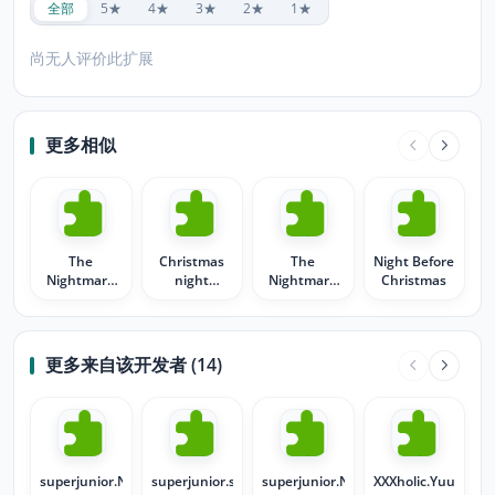
全部
5★
4★
3★
2★
1★
尚无人评价此扩展
更多相似
The
Christmas
The
Night Before
Nightmare
night
Nightmare
Christmas
Before
animated
Before
Christmas.
Christmas
更多来自该开发者 (14)
superjunior.NoOther.017
superjunior.suju14
superjunior.NoOther
XXXholic.Yuuko