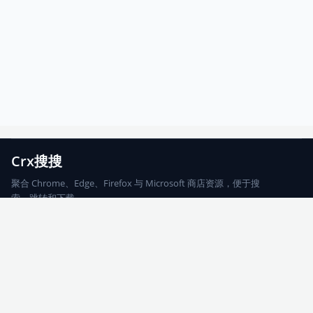
Crx搜搜
聚合 Chrome、Edge、Firefox 与 Microsoft 商店资源，便于搜
索、跳转和下载。
Chrome
Edge
Firefox
Microsoft
搜索
每期精选
更新日志
友情链接
© 2026 CRX搜搜