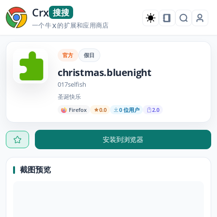
Crx
搜搜
一个牛
的扩展和应用商店
X
官方
假日
christmas.bluenight
017selfish
圣诞快乐
Firefox
0.0
0 位用户
2.0
安装到浏览器
截图预览