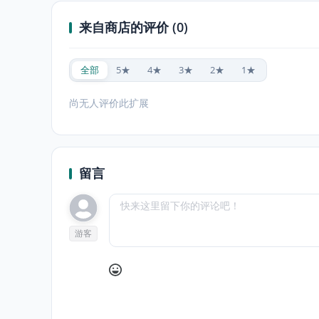
来自商店的评价 (0)
全部
5★
4★
3★
2★
1★
尚无人评价此扩展
留言
游客