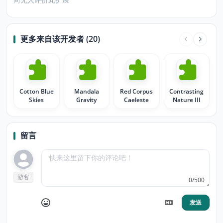
更多来自该开发者 (20)
Cotton Blue
Mandala
Red Corpus
Contrasting
Skies
Gravity
Caeleste
Nature III
留言
游客
0/500
发送