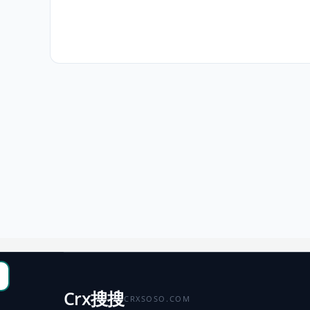
Crx搜搜
CRXSOSO.COM