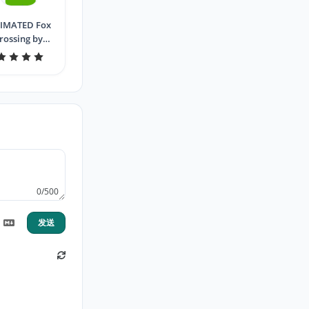
IMATED Fox
rossing by
candelora
0/500
发送