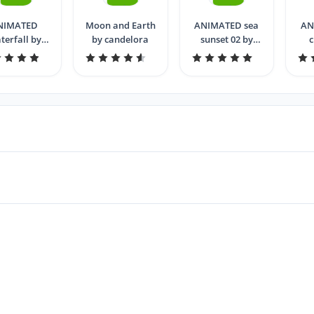
NIMATED
Moon and Earth
ANIMATED sea
AN
terfall by
by candelora
sunset 02 by
c
andelora
candelora