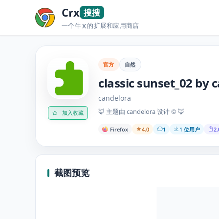
Crx
搜搜
一个牛
的扩展和应用商店
X
官方
自然
classic sunset_02 by 
candelora
🦊 主题由 candelora 设计 © 🦊
加入收藏
Firefox
4.0
1
1 位用户
2.
截图预览