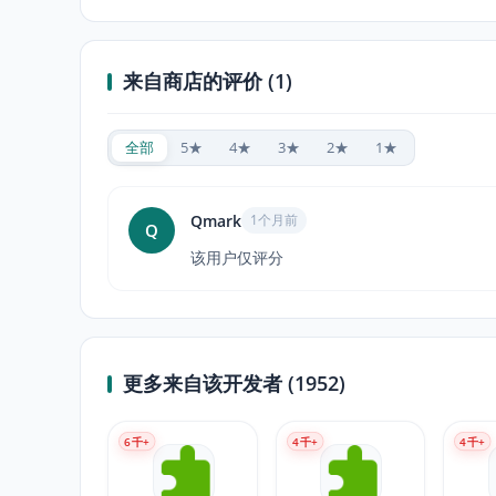
来自商店的评价 (1)
全部
5★
4★
3★
2★
1★
Qmark
1个月前
Q
该用户仅评分
更多来自该开发者 (1952)
6
千+
4
千+
4
千+