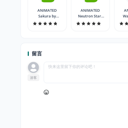
ANIMATED
ANIMATED
A
Sakura by
Neutron Stars
Wa
candelora
by candelora
c
留言
游客