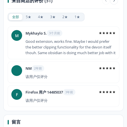
来自商店的评价 (51)
全部
5★
4★
3★
2★
1★
Mykhaylo S.
3个月前
M
Good extension, works fine. Maybe I would prefer
the better clipping functionality for the devon itself
thouh. Same obsidian is doing much better job with it
NM
2年前
该用户仅评分
Firefox 用户 14485037
3年前
F
该用户仅评分
留言