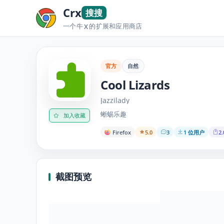
Crx
搜搜
一个牛
的扩展和应用商店
X
官方
自然
Cool Lizards
Jazzilady
蜥蜴乐趣
加入收藏
Firefox
5.0
3
1 位用户
2.
截图预览