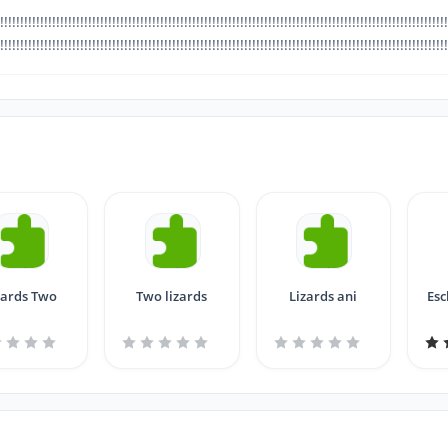
!!!!!!!!!!!!!!!!!!!!!!!!!!!!!!!!!!!!!!!!!!!!!!!!!!!!!!!!!!!!!!!!!!!!!!!!!!!!!!!!!!!!!!!!!!!!!!!!!!!!!!!!!!!!!!!!
!!!!!!!!!!!!!!!!!!!!!!!!!!!!!!!!!!!!!!!!!!!!!!!!!!!!!!!!!!!!!!!!!!!!!!!!!!!!!!!!!!!!!!!!!!!!!!!!!!!!!!!!!!!!!!!!
zards Two
Two lizards
Lizards ani