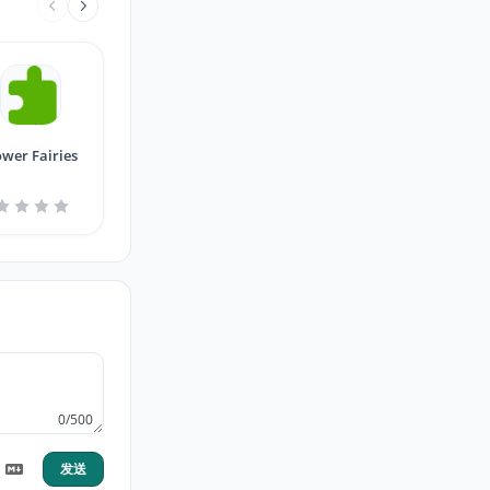
ower Fairies
0/500
发送