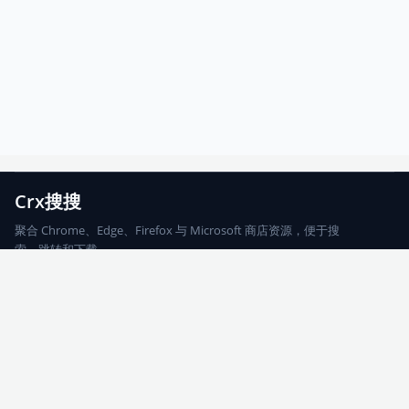
Crx搜搜
聚合 Chrome、Edge、Firefox 与 Microsoft 商店资源，便于搜
索、跳转和下载。
Chrome
Edge
Firefox
Microsoft
搜索
每期精选
更新日志
友情链接
© 2026 CRX搜搜
网站地图
友情链接