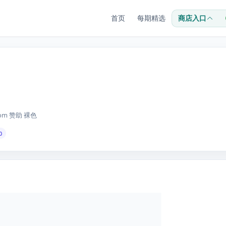
首页
每期精选
商店入口
k.com 赞助 裸色
0