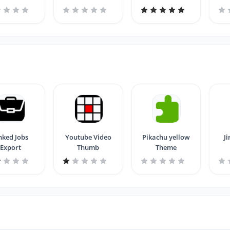
3)
KoromaruTheme
nked Jobs
Youtube Video
Pikachu yellow
Ji
Export
Thumb
Theme