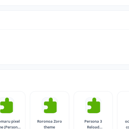
maru pixel
Roronoa Zoro
Persona 3
oc
e (Persona
theme
Reload
c