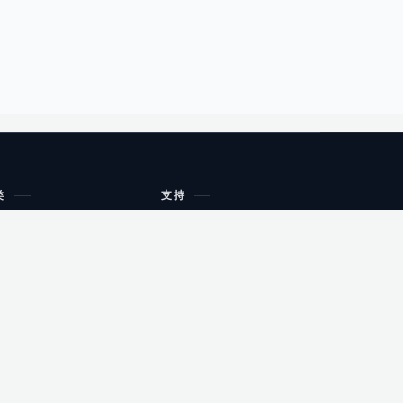
类
支持
工作流程与规划
油小猴
教育
网站地图
购物
健康