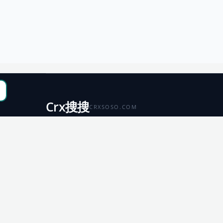
Crx搜搜
CRXSOSO.COM
聚合 Chrome、Edge、Firefox 与 Microsoft 商店资源，
便于搜索、跳转和下载。
Chrome
Edge
扩展商店
扩展商店
Firefox
Microsoft
扩展商店
应用商店