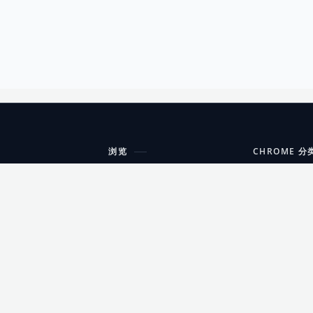
浏览
CHROME 分
每期精选
工具
搜索扩展
沟通
更新日志
开发者工具
友情链接
家居