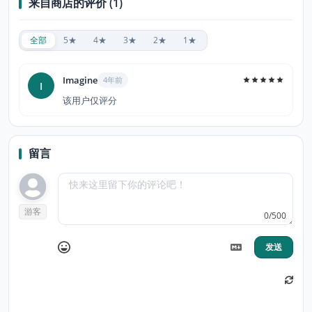
来自商店的评价 (1)
全部
5★
4★
3★
2★
1★
Imagine
4年前
I
该用户仅评分
留言
游客
0/500
发送