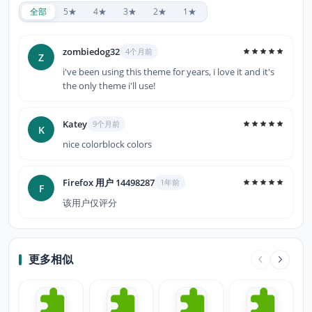
全部
5★
4★
3★
2★
1★
zombiedog32
4个月前
Z
i've been using this theme for years, i love it and it's
the only theme i'll use!
Katey
9个月前
K
nice colorblock colors
Firefox 用户 14498287
1年前
F
该用户仅评分
更多相似