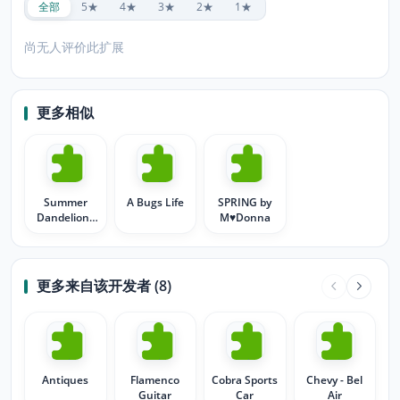
全部
5★
4★
3★
2★
1★
尚无人评价此扩展
更多相似
Summer
A Bugs Life
SPRING by
Dandelions
M♥Donna
and Daisies
更多来自该开发者 (8)
Antiques
Flamenco
Cobra Sports
Chevy - Bel
Guitar
Car
Air