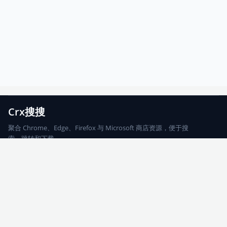
Crx搜搜
聚合 Chrome、Edge、Firefox 与 Microsoft 商店资源，便于搜
索、跳转和下载。
Chrome
Edge
Firefox
Microsoft
搜索
每期精选
更新日志
友情链接
© 2026 CRX搜搜
网站地图
友情链接