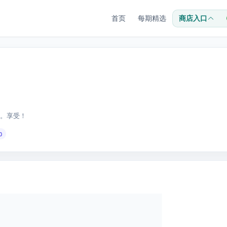
首页
每期精选
商店入口
版本。享受！
0