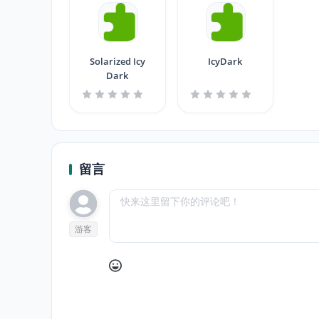
Solarized Icy
IcyDark
Dark
留言
游客