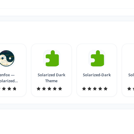
enfox —
Solarized Dark
Solarized-Dark
So
olarized
Theme
Dynamic
ight/Dark
Theme