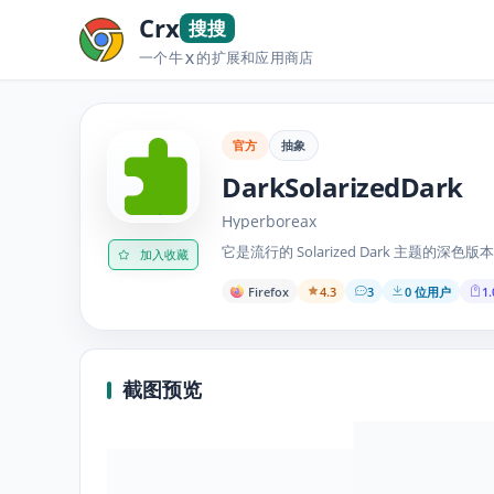
Crx
搜搜
一个牛
的扩展和应用商店
X
官方
抽象
DarkSolarizedDark
Hyperboreax
它是流行的 Solarized Dark 主题的深色
加入收藏
Firefox
4.3
3
0 位用户
1.
截图预览