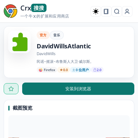
Crx
搜搜
一个牛
的扩展和应用商店
X
官方
音乐
DavidWillsAtlantic
DavidWills
民谣~摇滚~布鲁斯人大卫·威尔斯。
Firefox
0.0
0 位用户
2.0
安装到浏览器
截图预览