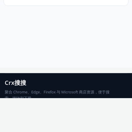
Crx搜搜
聚合 Chrome、Edge、Firefox 与 Microsoft 商店资源，便于搜
索、跳转和下载。
Chrome
Edge
Firefox
Microsoft
搜索
每期精选
更新日志
友情链接