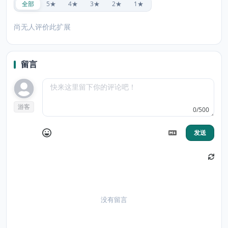
全部
5★
4★
3★
2★
1★
尚无人评价此扩展
留言
游客
0/500
发送
没有留言