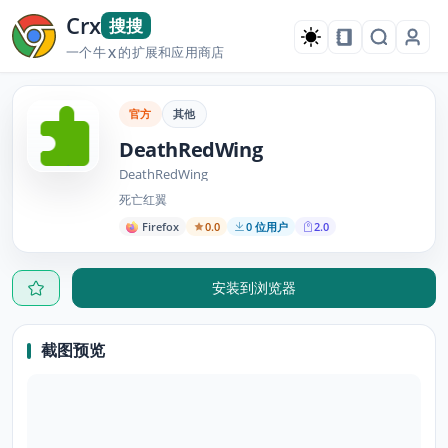
Crx
搜搜
一个牛
的扩展和应用商店
X
官方
其他
DeathRedWing
DeathRedWing
死亡红翼
Firefox
0.0
0 位用户
2.0
安装到浏览器
截图预览