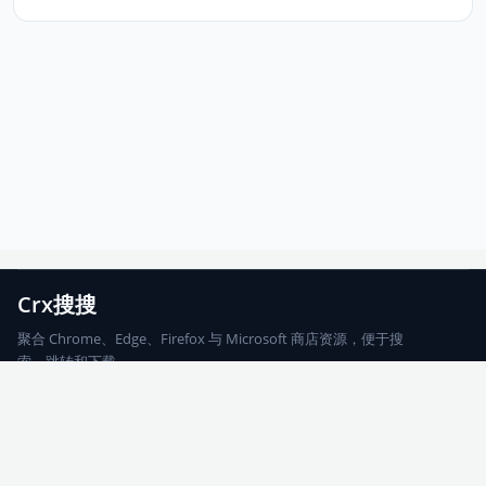
Crx搜搜
聚合 Chrome、Edge、Firefox 与 Microsoft 商店资源，便于搜
索、跳转和下载。
Chrome
Edge
Firefox
Microsoft
搜索
每期精选
更新日志
友情链接