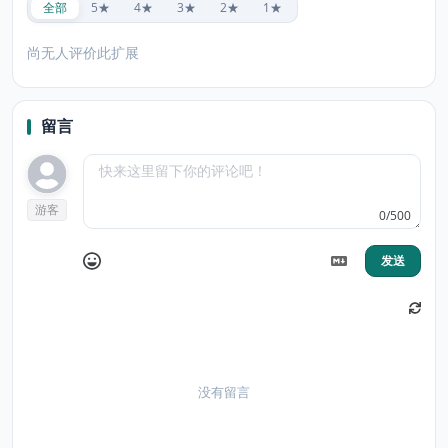
全部
5★
4★
3★
2★
1★
尚无人评价此扩展
留言
游客
0/500
发送
没有留言