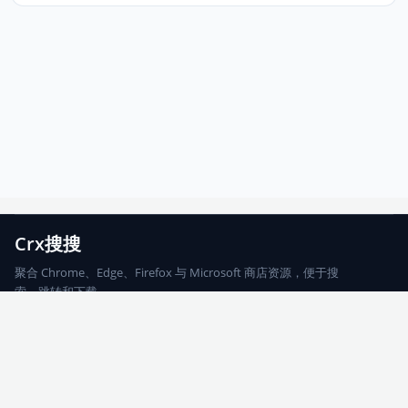
Crx搜搜
聚合 Chrome、Edge、Firefox 与 Microsoft 商店资源，便于搜
索、跳转和下载。
Chrome
Edge
Firefox
Microsoft
搜索
每期精选
更新日志
友情链接