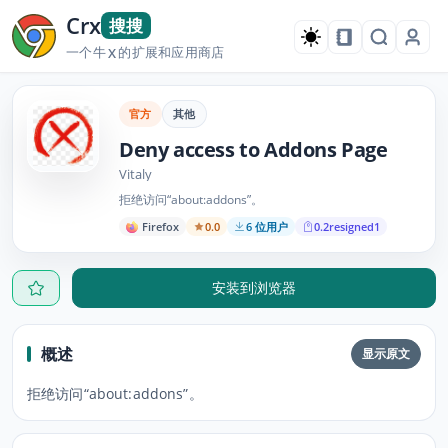
Crx
搜搜
一个牛
的扩展和应用商店
X
官方
其他
Deny access to Addons Page
Vitaly
拒绝访问“about:addons”。
Firefox
0.0
6 位用户
0.2resigned1
安装到浏览器
概述
显示原文
拒绝访问“about:addons”。