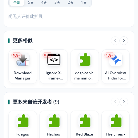
全部
5★
4★
3★
2★
1★
尚无人评价此扩展
更多相似
5
万+
8
千+
1
万+
Download
Ignore X-
despicable
AI Overview
Manager
Frame-
me minions
Hider for
(S3)
Options
2 Car
Google
Header
更多来自该开发者 (9)
Fuegos
Flechas
Red Blaze
The Lines -