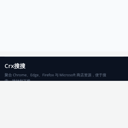
Crx搜搜
聚合 Chrome、Edge、Firefox 与 Microsoft 商店资源，便于搜
索、跳转和下载。
Chrome
Edge
Firefox
Microsoft
搜索
每期精选
更新日志
友情链接
© 2026 CRX搜搜