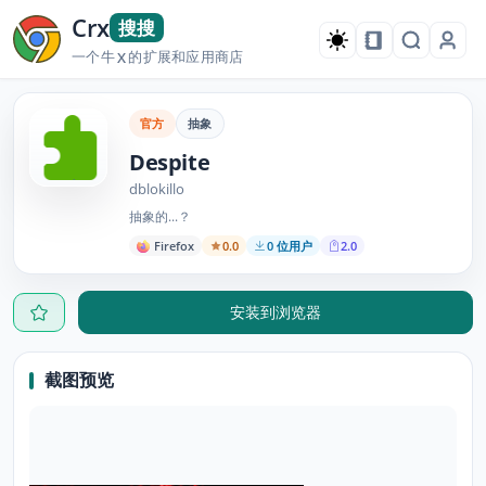
Crx
搜搜
一个牛
的扩展和应用商店
X
官方
抽象
Despite
dblokillo
抽象的...？
Firefox
0.0
0 位用户
2.0
安装到浏览器
截图预览