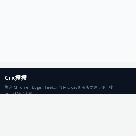
Crx搜搜
聚合 Chrome、Edge、Firefox 与 Microsoft 商店资源，便于搜
索、跳转和下载。
Chrome
Edge
Firefox
Microsoft
搜索
每期精选
更新日志
友情链接