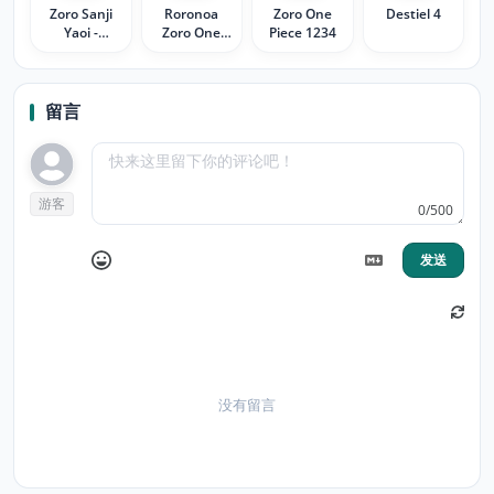
Zoro Sanji
Roronoa
Zoro One
Destiel 4
Yaoi -
Zoro One
Piece 1234
Kissing
Piece
留言
游客
0/500
发送
没有留言