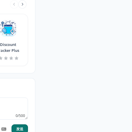
Discount
racker Plus
0/500
发送