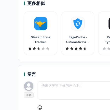
更多相似
Glass It Price
PageProbe -
R
Tracker
Automatic Page
Typ
Monitor
Tra
留言
游客