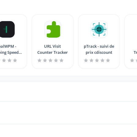
ealWPM -
URL Visit
pTrack - suivi de
ing Speed
Counter Tracker
prix cdiscount
T
cker & WPM
Counter