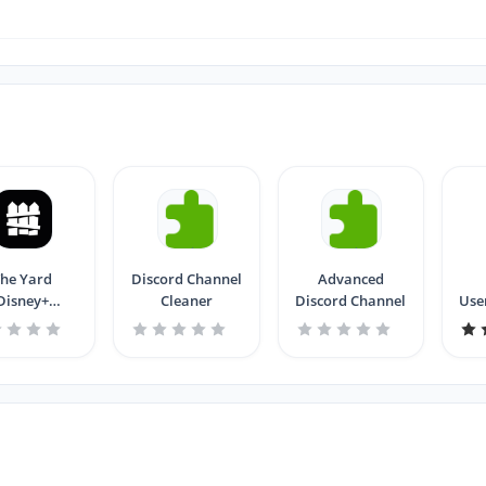
he Yard
Discord Channel
Advanced
Disney+
Cleaner
Discord Channel
Use
oiceovers
ID