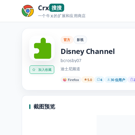
Crx
搜搜
一个牛
的扩展和应用商店
X
官方
影视
Disney Channel
bcrosby07
迪士尼频道
加入收藏
Firefox
5.0
4
30 位用户
2
截图预览