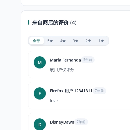
来自商店的评价 (4)
全部
5★
4★
3★
2★
1★
Maria Fernanda
5年前
M
该用户仅评分
Firefox 用户 12341311
7年前
F
love
DisneyDawn
7年前
D