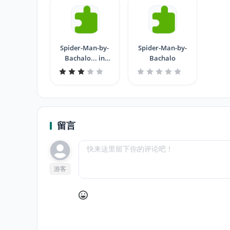
Spider-Man-by-
Spider-Man-by-
Bachalo... in
Bachalo
black
留言
游客