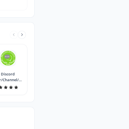
Discord
r/Channel/Message
 all get tool