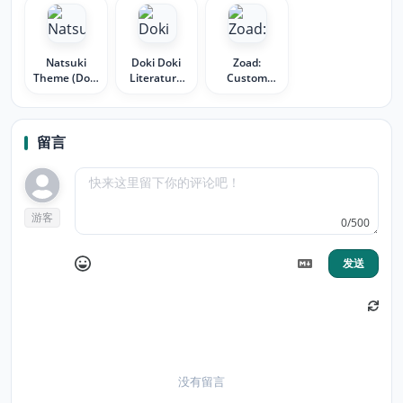
Natsuki
Doki Doki
Zoad:
Theme (Doki
Literature
Custom
Doki
Club Theme
Loader
Literature
Club)
留言
游客
0/500
发送
没有留言