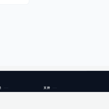
类
支持
工作流程与规划
油小猴
教育
网站地图