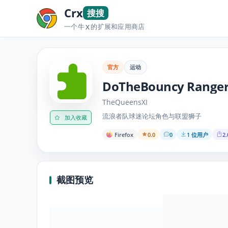
Crx
搜搜
一个牛
的扩展和应用商店
X
官方
运动
DoTheBouncy Rangers
TheQueensXI
流浪者队球迷论坛角色与联盟狮子
加入收藏
Firefox
0.0
0
1 位用户
2.
截图预览