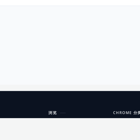
浏览
CHROME 分
每期精选
工具
搜索扩展
沟通