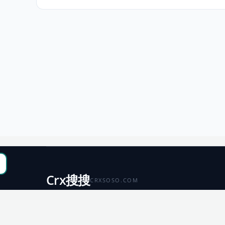
Crx搜搜
CRXSOSO.COM
聚合 Chrome、Edge、Firefox 与 Microsoft 商店资源，
便于搜索、跳转和下载。