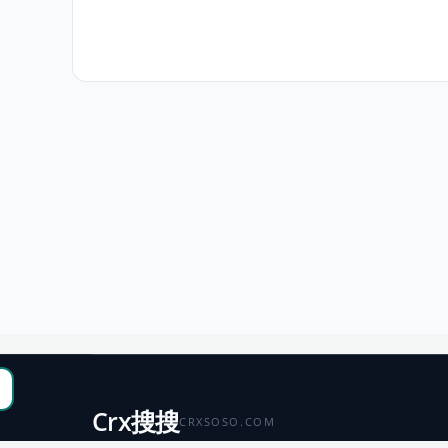
Crx搜搜
CRXSOSO.COM