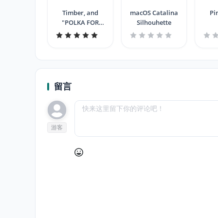
Timber, and
macOS Catalina
Pi
"POLKA FOR
Silhouhette
HIRE!"
留言
游客