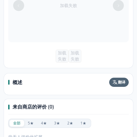
加载失败
加载
加载
失败
失败
概述
翻译
来自商店的评价 (0)
全部
5★
4★
3★
2★
1★
尚无人评价此扩展