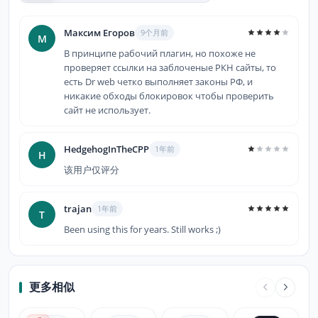
Максим Егоров
9个月前
М
В принципе рабочий плагин, но похоже не
проверяет ссылки на заблоченые РКН сайты, то
есть Dr web четко выполняет законы РФ, и
никакие обходы блокировок чтобы проверить
сайт не использует.
HedgehogInTheCPP
1年前
H
该用户仅评分
trajan
1年前
T
Been using this for years. Still works ;)
更多相似