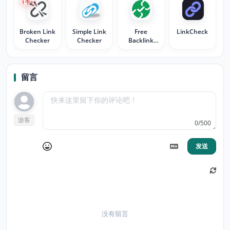
1
千+
Broken Link
Simple Link
Free
LinkCheck
Checker
Checker
Backlink
Checker by
LRT
留言
游客
0/500
发送
没有留言