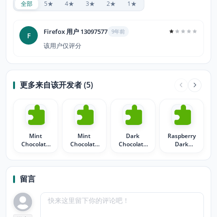
全部
5★
4★
3★
2★
1★
Firefox 用户 13097577
9年前
F
该用户仅评分
更多来自该开发者 (5)
Mint
Mint
Dark
Raspberry
Chocolate
Chocolate
Chocolate
Dark
Candy Bar
Hello Kitty
Raspberry
Chocolate
Hello Kitty
Valentines
Candy Bar
留言