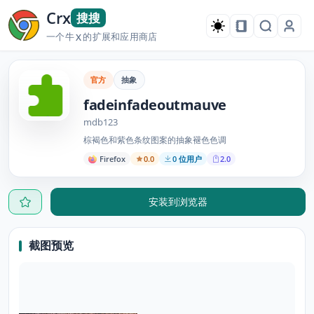
Crx
搜搜
一个牛
的扩展和应用商店
X
官方
抽象
fadeinfadeoutmauve
mdb123
棕褐色和紫色条纹图案的抽象褪色色调
Firefox
0.0
0 位用户
2.0
安装到浏览器
截图预览