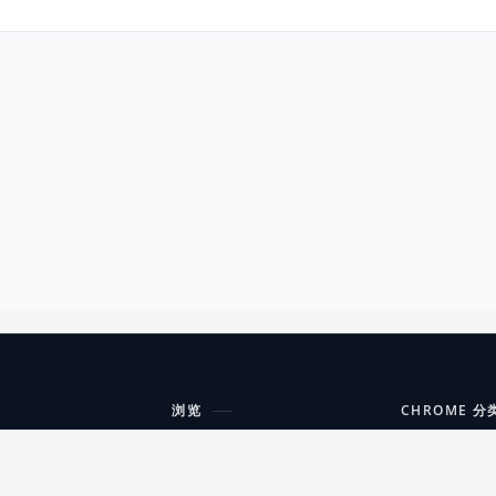
浏览
CHROME 分
每期精选
工具
搜索扩展
沟通