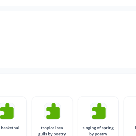
 basketball
tropical sea
singing of spring
gulls by poetry
by poetry