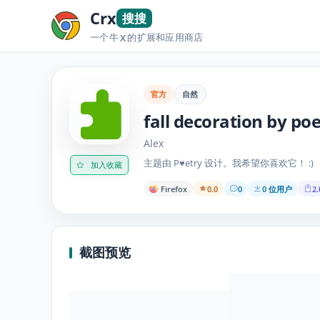
Crx
搜搜
一个牛
的扩展和应用商店
X
官方
自然
fall decoration by po
Alex
主题由 P♥etry 设计。我希望你喜欢它！ :)
加入收藏
Firefox
0.0
0
0 位用户
2.
截图预览