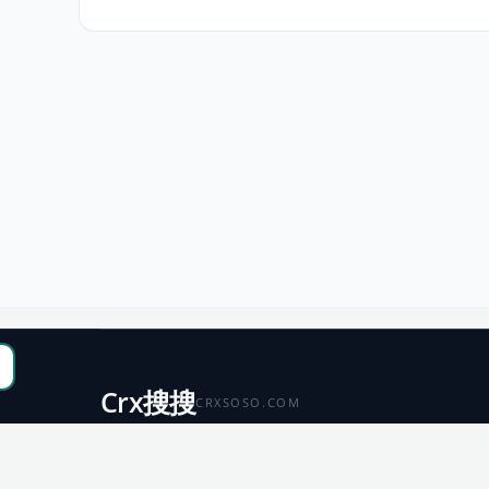
Crx搜搜
CRXSOSO.COM
聚合 Chrome、Edge、Firefox 与 Microsoft 商店资源，
便于搜索、跳转和下载。