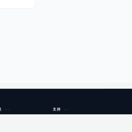
类
支持
工作流程与规划
油小猴
教育
网站地图