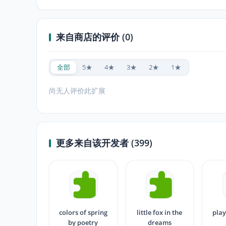
来自商店的评价 (0)
全部
5★
4★
3★
2★
1★
尚无人评价此扩展
更多来自该开发者 (399)
colors of spring
little fox in the
play
by poetry
dreams