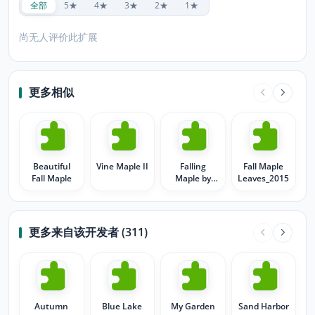
全部
5★
4★
3★
2★
1★
尚无人评价此扩展
更多相似
Beautiful
Vine Maple II
Falling
Fall Maple
Fall Maple
Maple by
Leaves_2015
M♥Donna
更多来自该开发者 (311)
Autumn
Blue Lake
My Garden
Sand Harbor