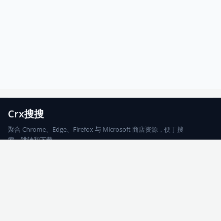
Crx搜搜
聚合 Chrome、Edge、Firefox 与 Microsoft 商店资源，便于搜
索、跳转和下载。
Chrome
Edge
Firefox
Microsoft
搜索
每期精选
更新日志
友情链接
© 2026 CRX搜搜