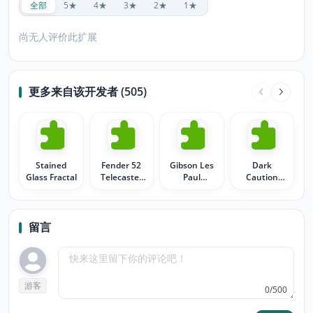
全部
5★
4★
3★
2★
1★
尚无人评价此扩展
更多来自该开发者 (505)
Stained
Fender 52
Gibson Les
Dark
Glass Fractal
Telecaster
Paul
Caution
Guitars
Standard
Construction
Guitar
留言
游客
0/500