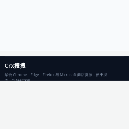
Crx搜搜
聚合 Chrome、Edge、Firefox 与 Microsoft 商店资源，便于搜
索、跳转和下载。
Chrome
Edge
Firefox
Microsoft
搜索
每期精选
更新日志
友情链接
© 2026 CRX搜搜