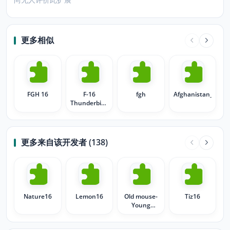
更多相似
FGH 16
F-16
fgh
Afghanistan_Flag
Thunderbirds
2
更多来自该开发者 (138)
Nature16
Lemon16
Old mouse-
Tiz16
Young
mouse--16