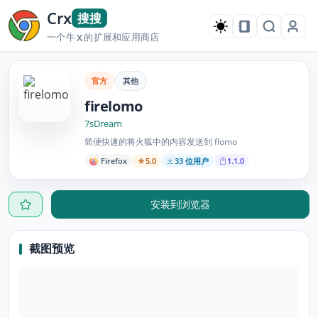
Crx
搜搜
一个牛
的扩展和应用商店
X
官方
其他
firelomo
7sDream
简便快速的将火狐中的内容发送到 flomo
Firefox
5.0
33 位用户
1.1.0
安装到浏览器
截图预览