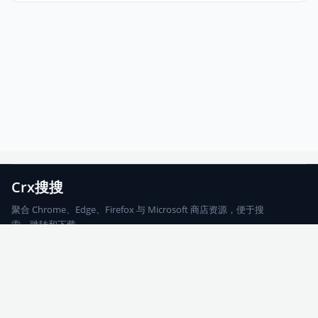
Crx搜搜
聚合 Chrome、Edge、Firefox 与 Microsoft 商店资源，便于搜
索、跳转和下载。
Chrome
Edge
Firefox
Microsoft
搜索
每期精选
更新日志
友情链接