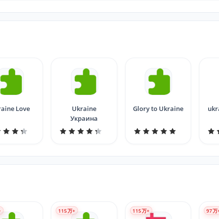
aine Love
Ukraine
Glory to Ukraine
ukr
Украина
+
115
万+
115
万+
97
万