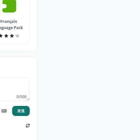
Français
nguage Pack
0/500
发送