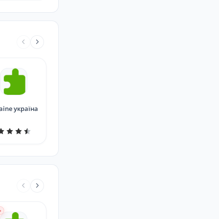
aine україна
+