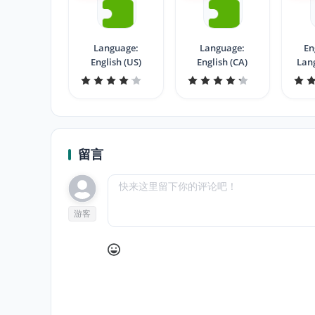
Language:
Language:
En
English (US)
English (CA)
Lan
留言
游客