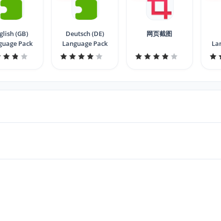
glish (GB)
Deutsch (DE)
网页截图
guage Pack
Language Pack
La