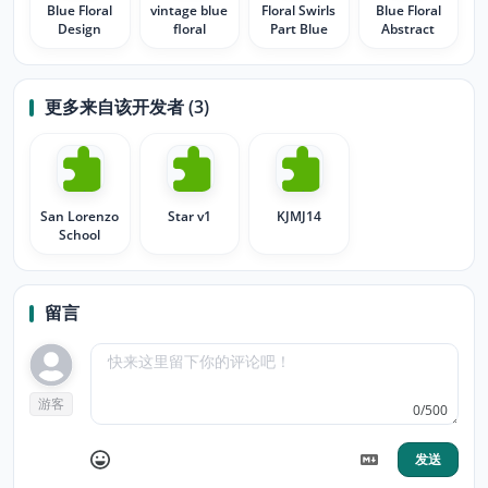
Blue Floral
vintage blue
Floral Swirls
Blue Floral
Design
floral
Part Blue
Abstract
更多来自该开发者 (3)
San Lorenzo
Star v1
KJMJ14
School
留言
游客
0/500
发送