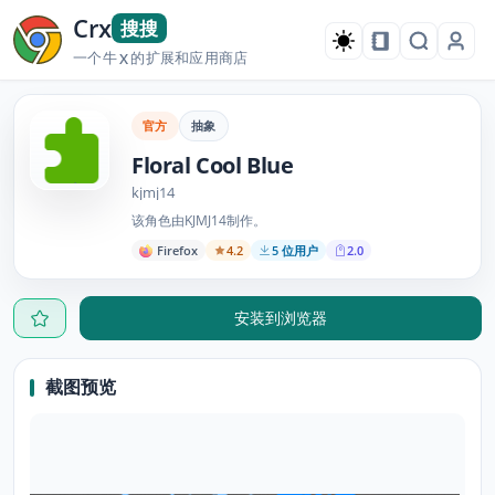
Crx
搜搜
一个牛
的扩展和应用商店
X
官方
抽象
Floral Cool Blue
kjmj14
该角色由KJMJ14制作。
Firefox
4.2
5 位用户
2.0
安装到浏览器
截图预览