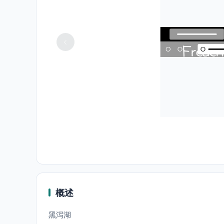
概述
黑泻湖