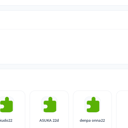
kudo22
ASUKA 22d
denpa onna22