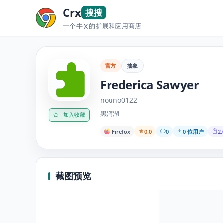
Crx
搜搜
一个牛
的扩展和应用商店
X
官方
抽象
Frederica Sawyer
nouno0122
黑泻湖
加入收藏
Firefox
0.0
0
0 位用户
2.
截图预览