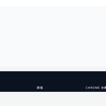
浏览
CHROME 分
每期精选
工具
搜索扩展
沟通