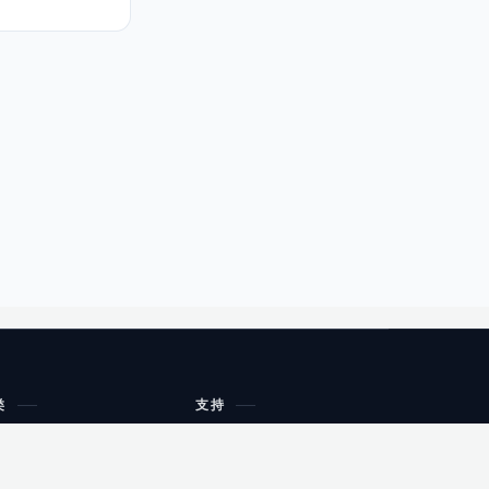
类
支持
工作流程与规划
油小猴
教育
网站地图