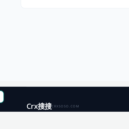
Crx搜搜
CRXSOSO.COM
聚合 Chrome、Edge、Firefox 与 Microsoft 商店资源，
便于搜索、跳转和下载。