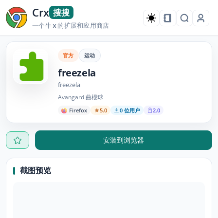
Crx
搜搜
一个牛
的扩展和应用商店
X
官方
运动
freezela
freezela
Avangard 曲棍球
Firefox
5.0
0 位用户
2.0
安装到浏览器
截图预览