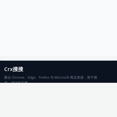
Crx搜搜
聚合 Chrome、Edge、Firefox 与 Microsoft 商店资源，便于搜
索、跳转和下载。
Chrome
Edge
Firefox
Microsoft
搜索
每期精选
更新日志
友情链接