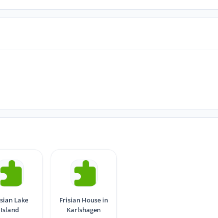
isian Lake
Frisian House in
Island
Karlshagen