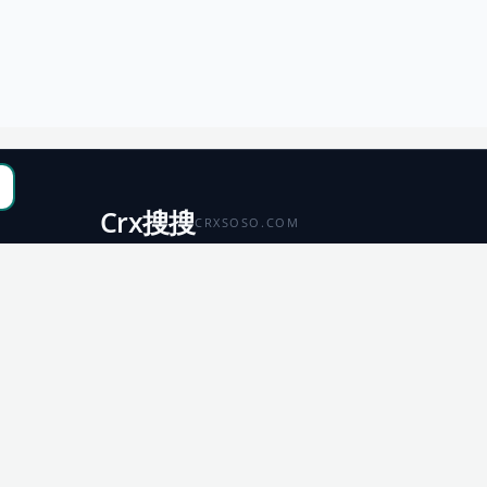
Crx搜搜
CRXSOSO.COM
聚合 Chrome、Edge、Firefox 与 Microsoft 商店资源，
便于搜索、跳转和下载。
Chrome
Edge
扩展商店
扩展商店
Firefox
Microsoft
扩展商店
应用商店
© 2026 CRX搜搜