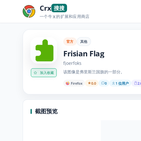
Crx
搜搜
一个牛
的扩展和应用商店
X
官方
其他
Frisian Flag
fjoerfoks
该图像是弗里斯兰国旗的一部分。
加入收藏
Firefox
0.0
0
1 位用户
2.
截图预览