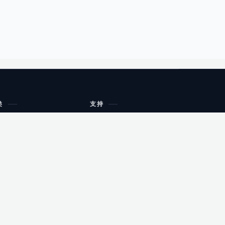
类
支持
工作流程与规划
油小猴
教育
网站地图
购物
健康
网站地图
友情链接