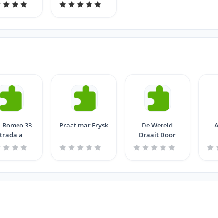
a Romeo 33
Praat mar Frysk
De Wereld
A
tradala
Draait Door