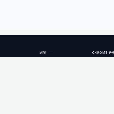
浏览
CHROME 分
每期精选
工具
搜索扩展
沟通
更新日志
开发者工具
友情链接
家居