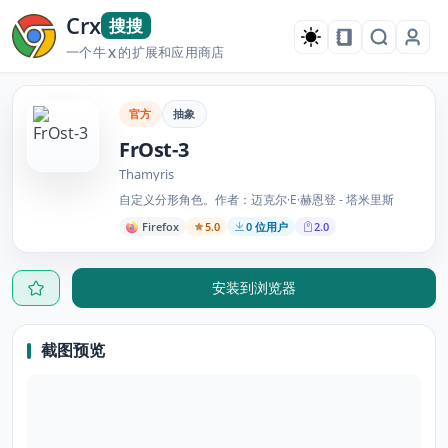
Crx
搜搜
一个牛
的扩展和应用商店
X
官方
抽象
FrOst-3
Thamyris
自定义分形角色。作者：迈克尔·E·赫恩登 - 塔米里斯
Firefox
5.0
0 位用户
2.0
安装到浏览器
截图预览