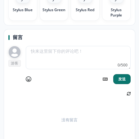
Stylus Blue
Stylus Green
Stylus Red
Stylus
Purple
留言
游客
0/500
发送
没有留言