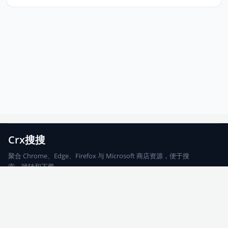
Crx搜搜
聚合 Chrome、Edge、Firefox 与 Microsoft 商店资源，便于搜
索、跳转和下载。
Chrome
Edge
Firefox
Microsoft
搜索
每期精选
更新日志
友情链接