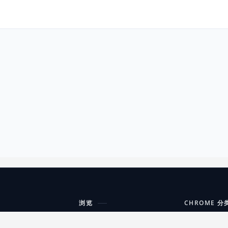
浏览
CHROME 分
每期精选
工具