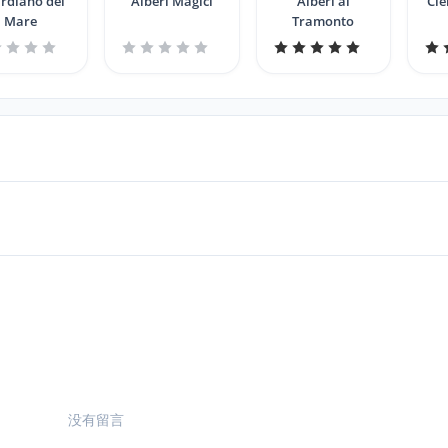
rdiano del
Alberi Magici
Alberi al
Cie
Mare
Tramonto
没有留言