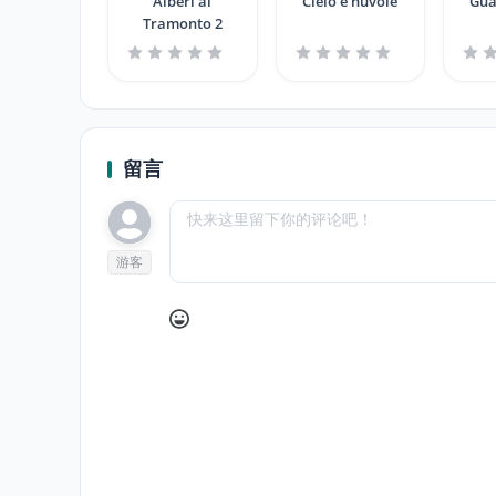
Alberi al
Cielo e nuvole
Gua
Tramonto 2
留言
游客