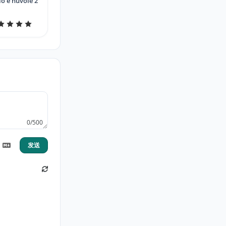
lo e nuvole 2
0/500
发送