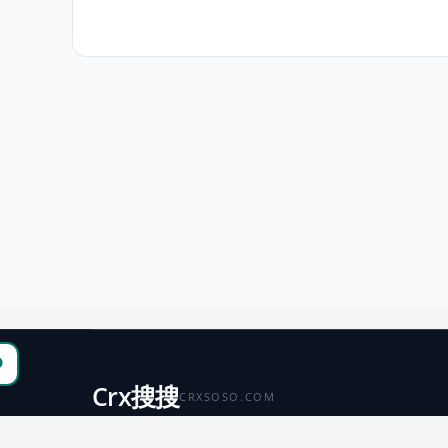
Crx搜搜
CRXSOSO.COM
聚合 Chrome、Edge、Firefox 与 Microsoft 商店资源，