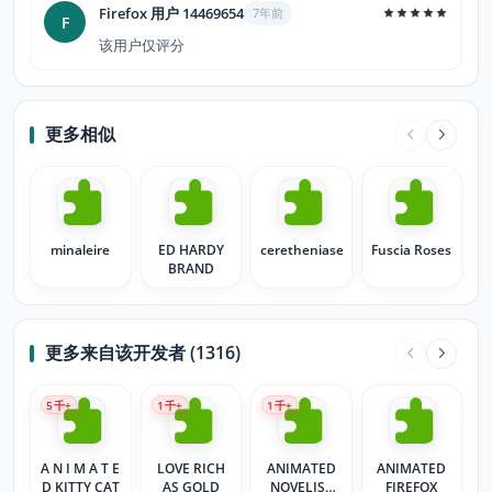
Firefox 用户 14469654
7年前
F
该用户仅评分
更多相似
minaleire
ED HARDY
ceretheniase
Fuscia Roses
BRAND
更多来自该开发者 (1316)
5
千+
1
千+
1
千+
A N I M A T E
LOVE RICH
ANIMATED
ANIMATED
D KITTY CAT
AS GOLD
NOVELIST
FIREFOX