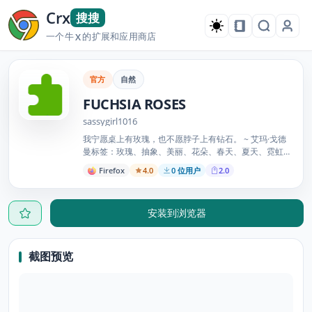
Crx
搜搜
一个牛
的扩展和应用商店
X
官方
自然
FUCHSIA ROSES
sassygirl1016
我宁愿桌上有玫瑰，也不愿脖子上有钻石。 ~ 艾玛·戈德
曼标签：玫瑰、抽象、美丽、花朵、春天、夏天、霓虹
灯、粉色、海泡绿 =^..^= (") (") SaSSyGirL
Firefox
4.0
0 位用户
2.0
安装到浏览器
截图预览