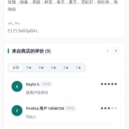
玫瑰，抽象，美丽，鲜花，春天，夏天，霓虹灯，粉红色，海
泡绿
=^..^=
(") (") SaSSyGirL
来自商店的评价 (9)
全部
5★
4★
3★
2★
1★
Kayla S.
7年前
K
该用户仅评分
Firefox 用户 14546154
7年前
F
TOLL!