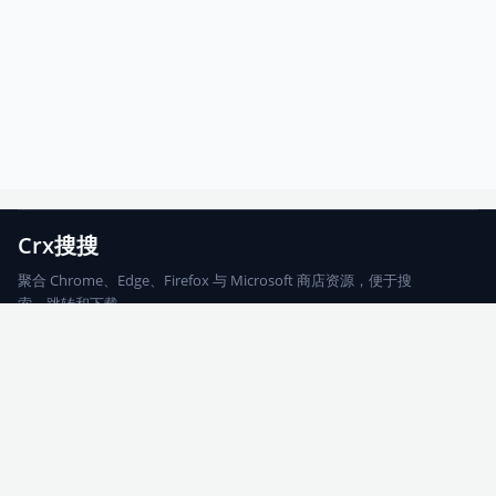
Crx搜搜
聚合 Chrome、Edge、Firefox 与 Microsoft 商店资源，便于搜
索、跳转和下载。
Chrome
Edge
Firefox
Microsoft
搜索
每期精选
更新日志
友情链接
© 2026 CRX搜搜
网站地图
友情链接