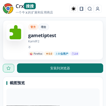
Crx
搜搜
一个牛
的扩展和应用商店
X
官方
理念
gametiptest
KamilF2
不
Firefox
0.0
0 位用户
2.0
安装到浏览器
截图预览