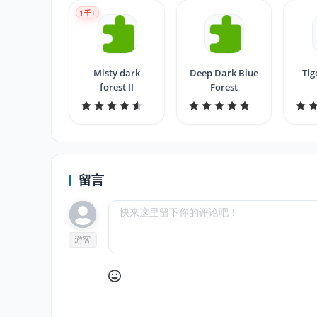
1
千+
Misty dark
Deep Dark Blue
Tig
forest II
Forest
留言
游客