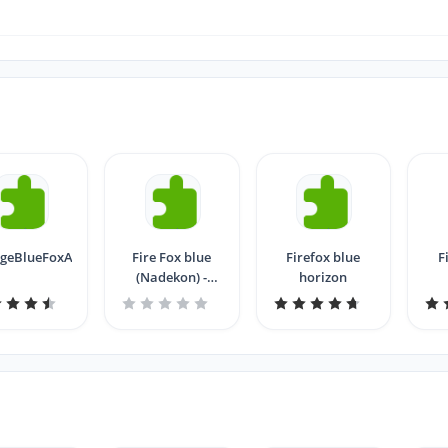
geBlueFoxAbstract
Fire Fox blue
Firefox blue
F
(Nadekon) -
horizon
Toucan Edition