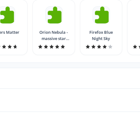
ers Matter
Orion Nebula -
Firefox Blue
massive star
Night Sky
formation