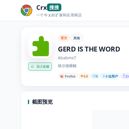
Crx
搜搜
一个牛
的扩展和应用商店
X
官方
其他
GERD IS THE WORD
Ababmx7
格尔德横幅
加入收藏
Firefox
0.0
0
0 位用户
2.
截图预览