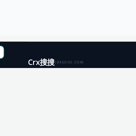
Crx搜搜
CRXSOSO.COM
聚合 Chrome、Edge、Firefox 与 Microsoft 商店资源，
便于搜索、跳转和下载。
Chrome
Edge
扩展商店
扩展商店
Firefox
Microsoft
扩展商店
应用商店
© 2026 CRX搜搜