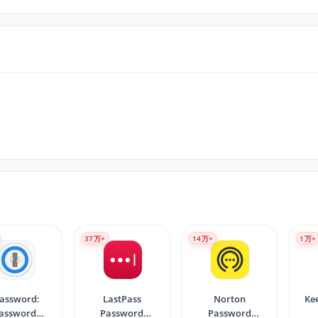
37
万+
14
万+
1
万+
assword:
LastPass
Norton
Ke
assword
Password
Password