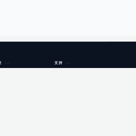
类
支持
工作流程与规划
油小猴
教育
网站地图
购物
健康
网站地图
友情链接