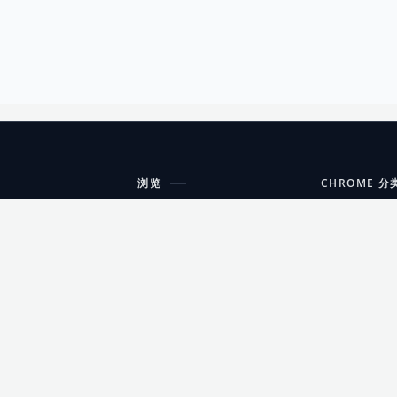
浏览
CHROME 分
每期精选
工具
搜索扩展
沟通
更新日志
开发者工具
友情链接
家居