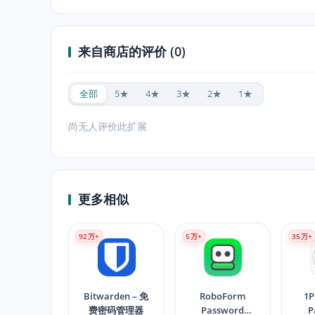
来自商店的评价 (0)
全部
5★
4★
3★
2★
1★
尚无人评价此扩展
更多相似
92
万+
5
万+
35
万+
Bitwarden – 免
RoboForm
1P
费密码管理器
Password
P