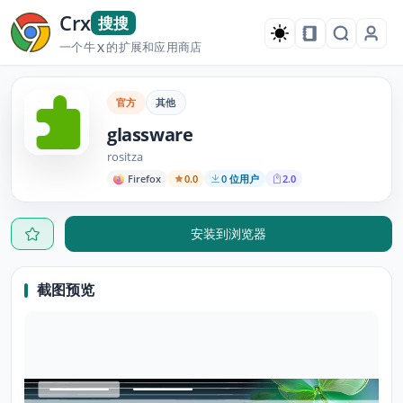
Crx
搜搜
一个牛
的扩展和应用商店
X
官方
其他
glassware
rositza
Firefox
0.0
0 位用户
2.0
安装到浏览器
截图预览