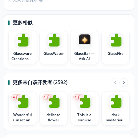
更多相似
Glassware
GlassWater
GlassBar —
GlassFire
Creations by
Ask AI
Laurie
更多来自该开发者 (2592)
4
千+
1
千+
1
千+
Wonderful
delicate
This is a
dark
sunset and
flower
sunrise
mysterious
what rays
forest