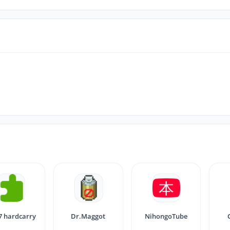
 hardcarry
Dr.Maggot
NihongoTube