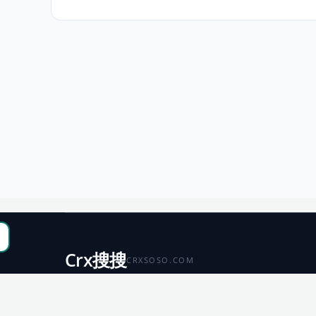
Crx搜搜
CRXSOSO.COM
聚合 Chrome、Edge、Firefox 与 Microsoft 商店资源，
便于搜索、跳转和下载。