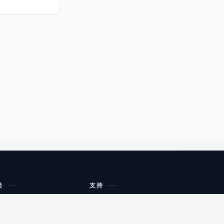
类
支持
工作流程与规划
油小猴
教育
网站地图