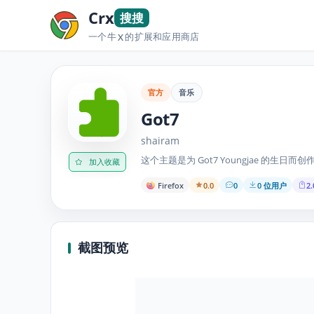
Crx
搜搜
一个牛
的扩展和应用商店
X
官方
音乐
Got7
shairam
这个主题是为 Got7 Youngjae 的生日而创
加入收藏
Firefox
0.0
0
0 位用户
2.
截图预览