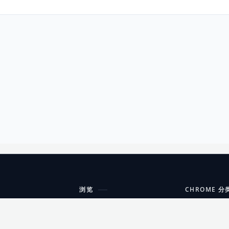
浏览
CHROME 分
每期精选
工具
搜索扩展
沟通