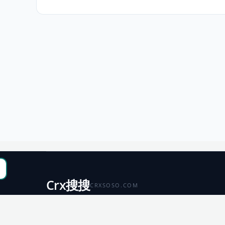
Crx搜搜
CRXSOSO.COM
聚合 Chrome、Edge、Firefox 与 Microsoft 商店资源，
便于搜索、跳转和下载。