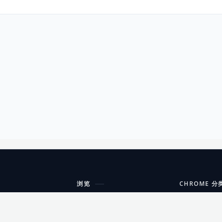
浏览
CHROME 分
每期精选
工具
搜索扩展
沟通