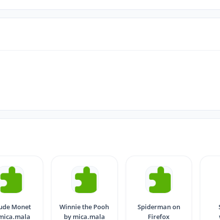
ude Monet
Winnie the Pooh
Spiderman on
mica.mala
by mica.mala
Firefox