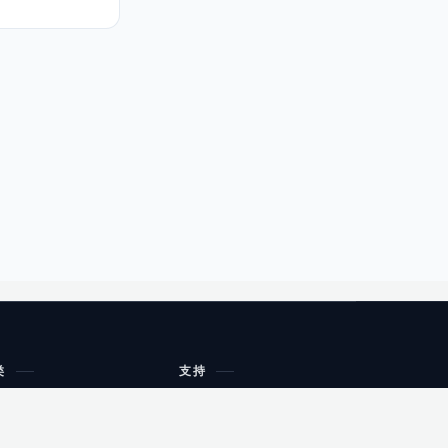
类
支持
工作流程与规划
油小猴
教育
网站地图