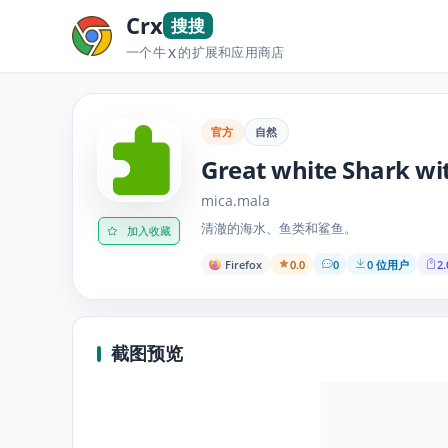
Crx
搜搜
一个牛
的扩展和应用商店
X
官方
自然
Great 
mica.mala
清澈的海水、鱼类和鲨鱼。
加入收藏
Firefox
0.0
0
0 位用户
2.
截图预览