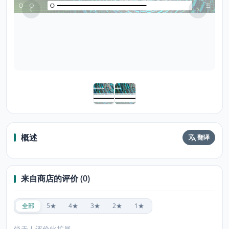
概述
翻译
来自商店的评价 (0)
全部
5★
4★
3★
2★
1★
尚无人评价此扩展