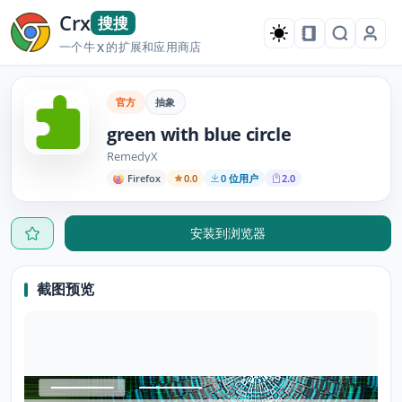
Crx
搜搜
一个牛
的扩展和应用商店
X
官方
抽象
green with blue circle
RemedyX
Firefox
0.0
0 位用户
2.0
安装到浏览器
截图预览