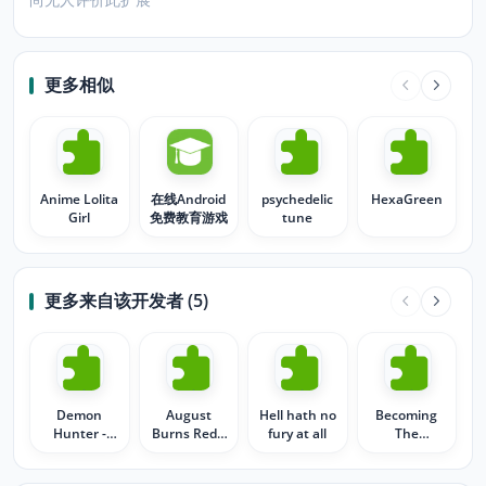
更多相似
Anime Lolita
在线Android
psychedelic
HexaGreen
Girl
免费教育游戏
tune
更多来自该开发者 (5)
Demon
August
Hell hath no
Becoming
Hunter -
Burns Red -
fury at all
The
Collapsing
Band and
Archetype
Logo